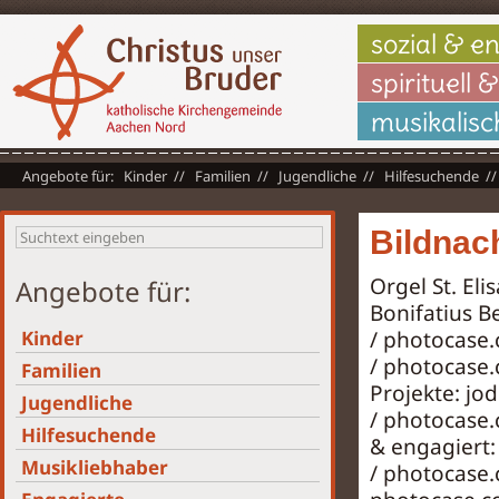
sozial & e
spirituell &
musikalisc
Kinder
Familien
Jugendliche
Hilfesuchende
Bildnac
Orgel St. El
Angebote für:
Bonifatius Be
Kinder
/
photocase
/
photocase
Familien
Projekte: jo
Jugendliche
/
photocase
Hilfesuchende
& engagiert
Musikliebhaber
/
photocase