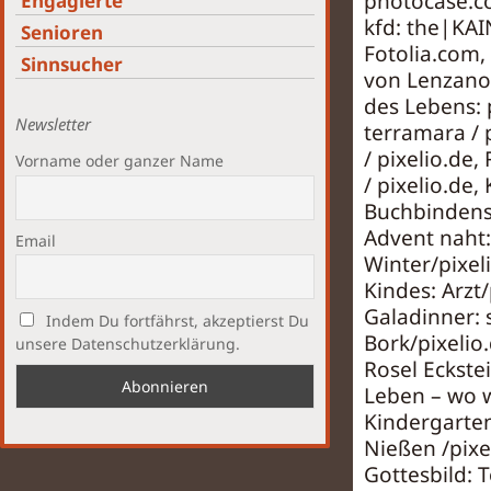
photocase.
Engagierte
kfd: the|KAI
Senioren
Fotolia.com
,
Sinnsucher
von Lenzano
des Lebens: 
Newsletter
terramara /
/
pixelio.de
,
Vorname oder ganzer Name
/
pixelio.de
,
Buchbindens:
Advent naht:
Email
Winter/
pixel
Kindes: Arzt/
Galadinner: 
Indem Du fortfährst, akzeptierst Du
Bork/
pixelio
unsere Datenschutzerklärung.
Rosel Eckste
Leben – wo w
Kindergarten
Nießen /
pixe
Gottesbild: 