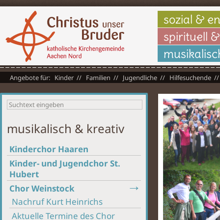
sozial & e
spirituell &
musikalisc
Kinder
Familien
Jugendliche
Hilfesuchende
musikalisch & kreativ
Kinderchor Haaren
Kinder- und Jugendchor St.
Hubert
Chor Weinstock
Nachruf Kurt Heinrichs
Aktuelle Termine des Chor