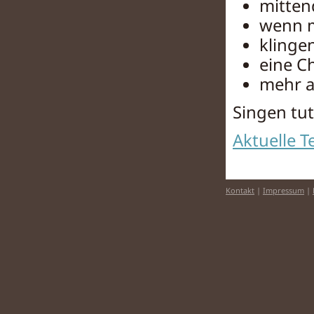
mitten
wenn m
kling
eine C
mehr a
Singen tut
Aktuelle 
Kontakt
|
Impressum
|