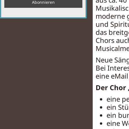
aus ca. 40
Musikalis
moderne ge
und Spiri
das breitg
Chors auc
Musicalme
Neue Säng
Bei Intere
eine eMail
Der Chor
eine p
ein St
ein bu
eine W