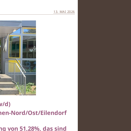
13. MAI 2026
w/d)
hen-Nord/Ost/Eilendorf
g von 51,28%, das sind