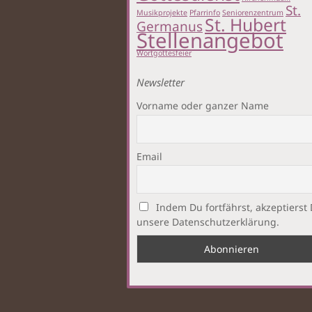
St.
Musikprojekte
Pfarrinfo
Seniorenzentrum
St. Hubert
Germanus
Stellenangebot
Wortgottesfeier
Newsletter
Vorname oder ganzer Name
Email
Indem Du fortfährst, akzeptierst
unsere Datenschutzerklärung.