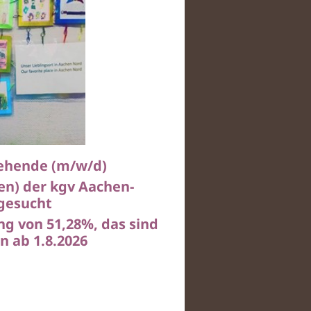
iehende (m/w/d)
en) der kgv Aachen-
 gesucht
g von 51,28%, das sind
 ab 1.8.2026