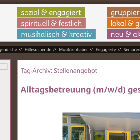
sozial & engagiert
gruppier
spirituell & festlich
lokal & 
musikalisch & kreativ
neu & ak
gendliche
Hilfesuchende
Musikliebhaber
Engagierte
Seniore
Tag-Archiv:
Stellenangebot
Alltagsbetreuung (m/w/d) ge