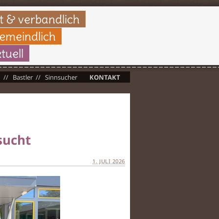
t & verbandlich
gemeindlich
tuell
n
Bastler
Sinnsucher
KONTAKT
sucht
1. JULI 2026